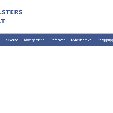
Kirkerne
Kirkegårdene
Referater
Nyhedsbreve
Sorggrup